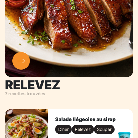
RELEVEZ
7 recettes trouvées
Salade liégeoise au sirop
Dîner
Relevez
Souper