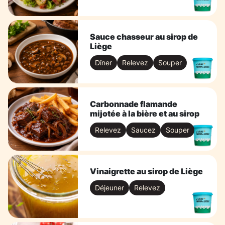
Sauce chasseur au sirop de
Liège
Dîner
Relevez
Souper
Carbonnade flamande
mijotée à la bière et au sirop
Relevez
Saucez
Souper
Vinaigrette au sirop de Liège
Déjeuner
Relevez