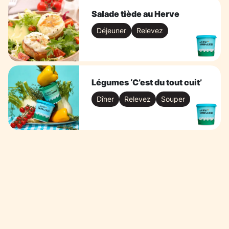
Salade tiède au Herve
Déjeuner
Relevez
Légumes ‘C’est du tout cuit’
Dîner
Relevez
Souper