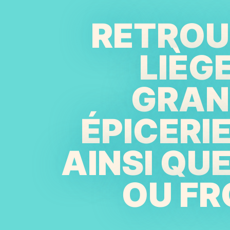
RETROUV
LIÈG
GRAN
ÉPICERI
AINSI QU