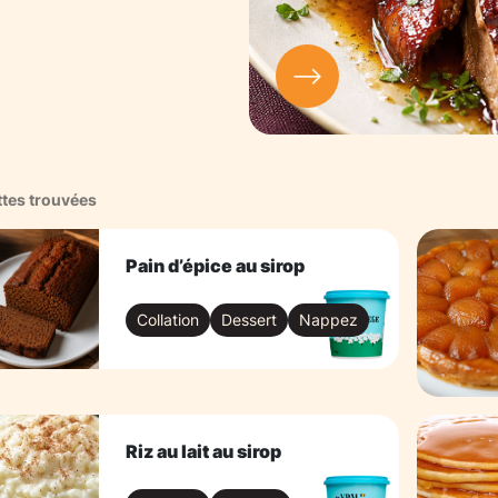
ttes trouvées
Pain d’épice au sirop
Collation
Dessert
Nappez
Riz au lait au sirop