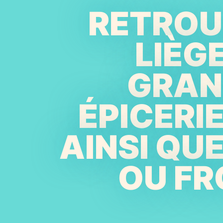
RETROUV
LIÈG
GRAN
ÉPICERI
AINSI QU