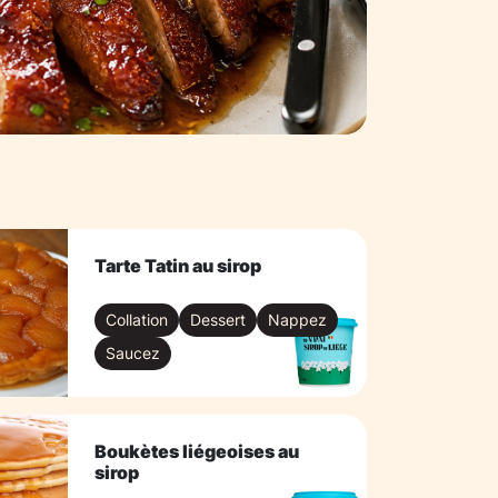
Tarte Tatin au sirop
Collation
Dessert
Nappez
Saucez
Boukètes liégeoises au
sirop