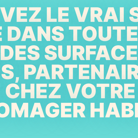
EZ LE VRAI 
E DANS TOUTE
DES SURFACES
ES, PARTENAI
E CHEZ VOTR