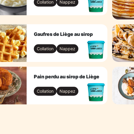
Collation
Nappez
Gaufres de Liège au sirop
Collation
Nappez
Pain perdu au sirop de Liège
Collation
Nappez