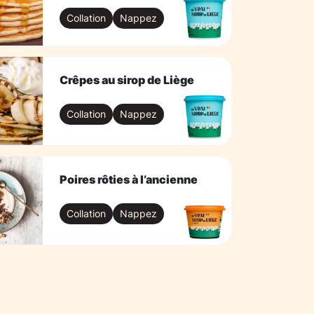
Collation
Nappez
Crêpes au sirop de Liège
Collation
Nappez
Poires rôties à l’ancienne
Collation
Nappez