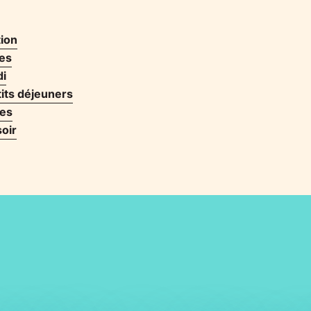
tion
es
di
its déjeuners
ues
soir