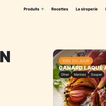
Produits
Recettes
La siroperie
ON
IDÉE DU JOUR
CANARD LAQUÉ A
Dîner
Marinez
Souper