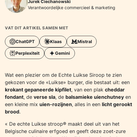
Jurek Ciechanowski
Verantwoordelijke commercieel & marketing
VAT DIT ARTIKEL SAMEN MET
ChatGPT
Klaas
Mistral
Perplexiteit
Gemini
Wat een plezier om de Echte Luikse Siroop te zien
gekozen voor de «Luikse» burger, die bestaat uit: een
krokant gepaneerde kipfilet
, van een plak
cheddar
fondant
, de
verse sla
, de
balsamieke uienchutney
en
een kleine mix
uien-rozijnen
, alles in een
licht gerookt
brood
.
« De echte Luikse stroop® maakt deel uit van het
Belgische culinaire erfgoed en geeft deze zoet-zure