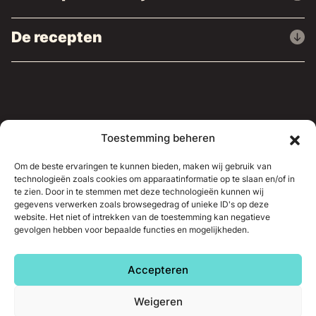
De recepten
Waar u ons kunt vinden
Toestemming beheren
Persartikelen
Om de beste ervaringen te kunnen bieden, maken wij gebruik van
technologieën zoals cookies om apparaatinformatie op te slaan en/of in
Neem contact op
te zien. Door in te stemmen met deze technologieën kunnen wij
gegevens verwerken zoals browsegedrag of unieke ID's op deze
website. Het niet of intrekken van de toestemming kan negatieve
gevolgen hebben voor bepaalde functies en mogelijkheden.
© 2026 - Siroop uit Luik.
Website en
webmarketingstrategie gerealiseerd door LOCALISY
Accepteren
Weigeren