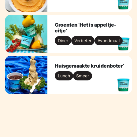
Groenten ‘Het is appeltje-
eitje’
Diner
Verbeter
Avondmaal
Huisgemaakte kruidenboter‘
Lunch
Smeer