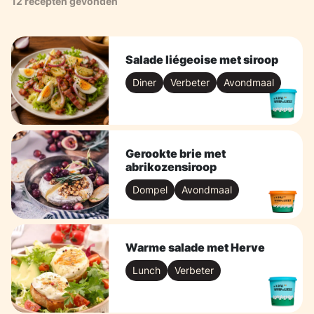
12 recepten gevonden
Salade liégeoise met siroop
Diner
Verbeter
Avondmaal
Gerookte brie met
abrikozensiroop
Dompel
Avondmaal
Warme salade met Herve
Lunch
Verbeter