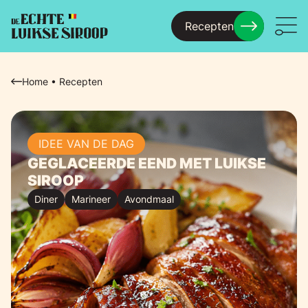
Recepten
Menu
Home
•
Recepten
IDEE VAN DE DAG
GEGLACEERDE EEND MET LUIKSE
SIROOP
Diner
Marineer
Avondmaal