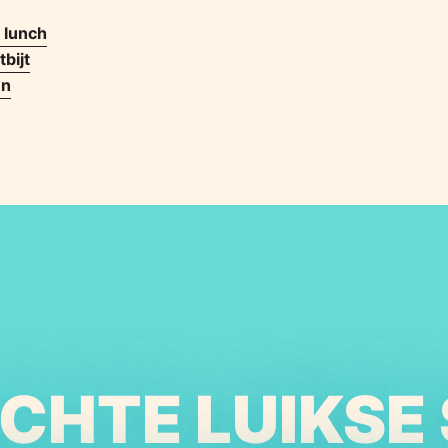
 lunch
bijt
en
ECHTE LUIKSE 