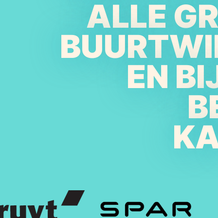
ALLE G
BUURTWI
EN B
B