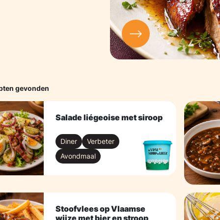
epten gevonden
Salade liégeoise met siroop
Diner
Verbeter
Avondmaal
Stoofvlees op Vlaamse
wijze met bier en stroop