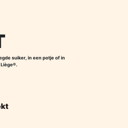
T
de suiker, in een potje of in
 Liège®.
ekt