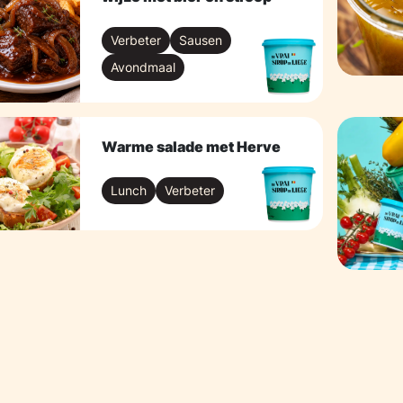
Verbeter
Sausen
Avondmaal
Warme salade met Herve
Lunch
Verbeter