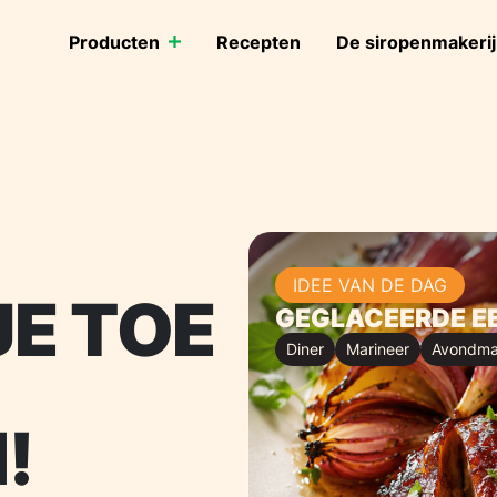
Producten
Recepten
De siropenmakerij
IDEE VAN DE DAG
E TOE
GEGLACEERDE EE
Diner
Marineer
Avondma
!