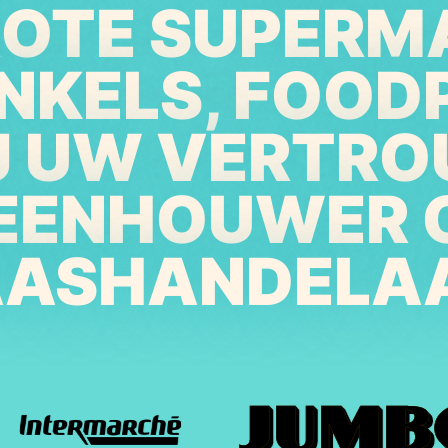
ROTE SUPERM
NKELS, FOOD
IJ UW VERTR
EENHOUWER 