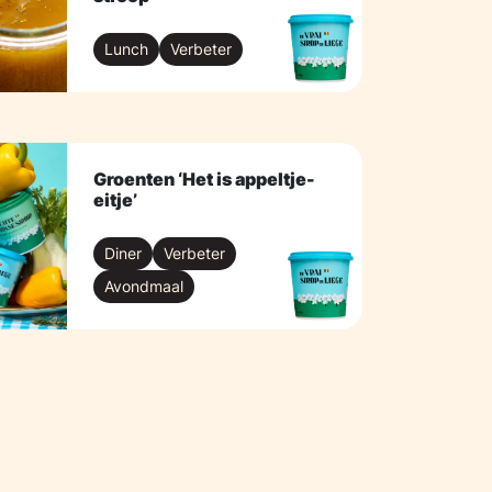
Lunch
Verbeter
Groenten ‘Het is appeltje-
eitje’
Diner
Verbeter
Avondmaal