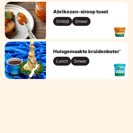
Abrikozen-siroop toast
Ontbijt
Smeer
Huisgemaakte kruidenboter‘
Lunch
Smeer