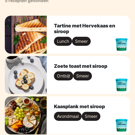
5 recepten gevonden
Tartine met Hervekaas en
siroop
Lunch
Smeer
Zoete toast met siroop
Ontbijt
Smeer
Kaasplank met siroop
Avondmaal
Smeer