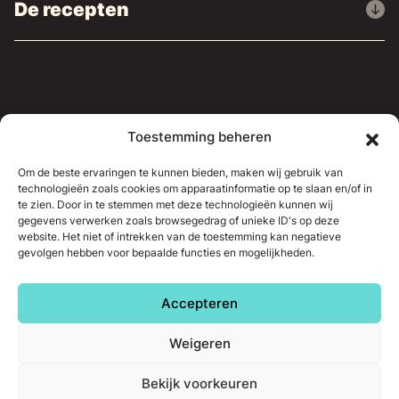
De recepten
Waar u ons kunt vinden
Toestemming beheren
Persartikelen
Om de beste ervaringen te kunnen bieden, maken wij gebruik van
technologieën zoals cookies om apparaatinformatie op te slaan en/of in
Neem contact op
te zien. Door in te stemmen met deze technologieën kunnen wij
gegevens verwerken zoals browsegedrag of unieke ID's op deze
website. Het niet of intrekken van de toestemming kan negatieve
gevolgen hebben voor bepaalde functies en mogelijkheden.
© 2026 - Siroop uit Luik.
Website en
webmarketingstrategie gerealiseerd door LOCALISY
Accepteren
Weigeren
Bekijk voorkeuren