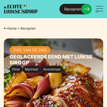
Recepten
Menu
Home
•
Recepten
IDEE VAN DE DAG
GEGLACEERDE EEND MET LUIKSE
SIROOP
Diner
Marineer
Avondmaal