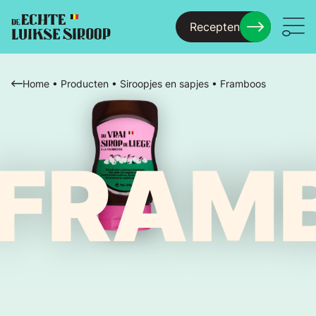
Recepten
Menu
Home
•
Producten
•
Siroopjes en sapjes
•
Framboos
FRAM