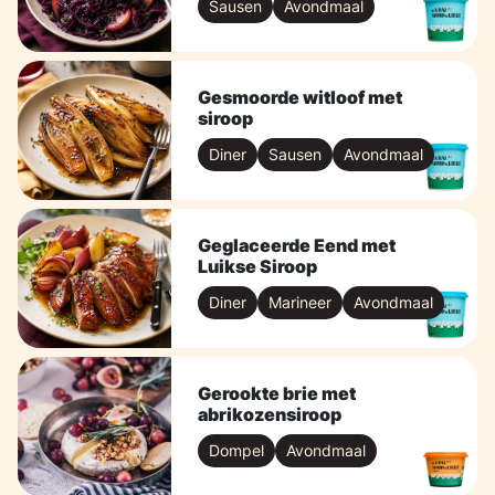
Sausen
Avondmaal
Gesmoorde witloof met
siroop
Diner
Sausen
Avondmaal
Geglaceerde Eend met
Luikse Siroop
Diner
Marineer
Avondmaal
Gerookte brie met
abrikozensiroop
Dompel
Avondmaal