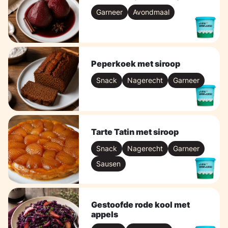
Garneer
Avondmaal
Peperkoek met siroop
Snack
Nagerecht
Garneer
Tarte Tatin met siroop
Snack
Nagerecht
Garneer
Sausen
Gestoofde rode kool met
appels