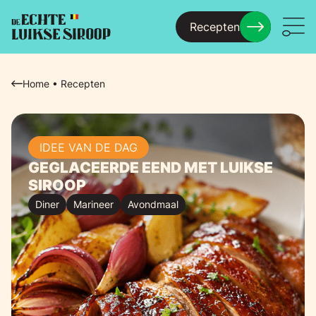
Recepten
Menu
Home
•
Recepten
IDEE VAN DE DAG
GEGLACEERDE EEND MET LUIKSE
SIROOP
Diner
Marineer
Avondmaal