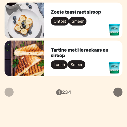
Zoete toast met siroop
Ontbijt
Smeer
Tartine met Hervekaas en
siroop
Lunch
Smeer
2
3
4
1