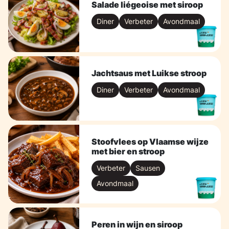
Salade liégeoise met siroop
Diner
Verbeter
Avondmaal
Jachtsaus met Luikse stroop
Diner
Verbeter
Avondmaal
Stoofvlees op Vlaamse wijze
met bier en stroop
Verbeter
Sausen
Avondmaal
Peren in wijn en siroop