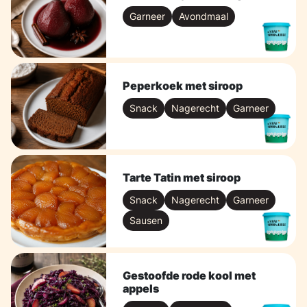
Garneer
Avondmaal
Peperkoek met siroop
Snack
Nagerecht
Garneer
Tarte Tatin met siroop
Snack
Nagerecht
Garneer
Sausen
Gestoofde rode kool met
appels