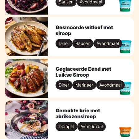
Sausen
Avondmaal
Gesmoorde witloof met
siroop
Diner
Sausen
Avondmaal
Geglaceerde Eend met
Luikse Siroop
Diner
Marineer
Avondmaal
Gerookte brie met
abrikozensiroop
Dompel
Avondmaal