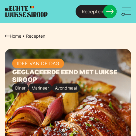
Recepten
Menu
Home
•
Recepten
IDEE VAN DE DAG
GEGLACEERDE EEND MET LUIKSE
SIROOP
Diner
Marineer
Avondmaal