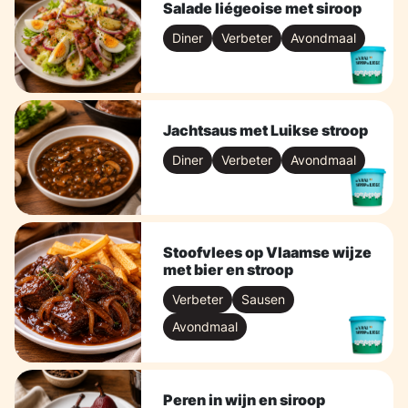
Salade liégeoise met siroop
Diner
Verbeter
Avondmaal
Jachtsaus met Luikse stroop
Diner
Verbeter
Avondmaal
Stoofvlees op Vlaamse wijze
met bier en stroop
Verbeter
Sausen
Avondmaal
Peren in wijn en siroop