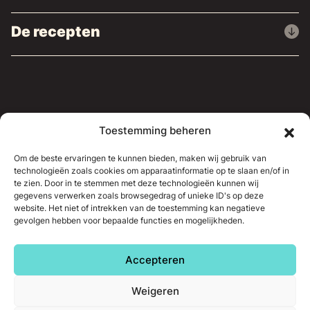
De recepten
Waar u ons kunt vinden
Toestemming beheren
Persartikelen
Om de beste ervaringen te kunnen bieden, maken wij gebruik van
technologieën zoals cookies om apparaatinformatie op te slaan en/of in
Neem contact op
te zien. Door in te stemmen met deze technologieën kunnen wij
gegevens verwerken zoals browsegedrag of unieke ID's op deze
website. Het niet of intrekken van de toestemming kan negatieve
gevolgen hebben voor bepaalde functies en mogelijkheden.
© 2026 - Siroop uit Luik.
Website en
webmarketingstrategie gerealiseerd door LOCALISY
Accepteren
Weigeren