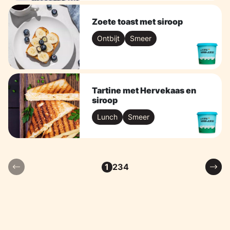
Zoete toast met siroop
Ontbijt
Smeer
Tartine met Hervekaas en
siroop
Lunch
Smeer
2
3
4
1