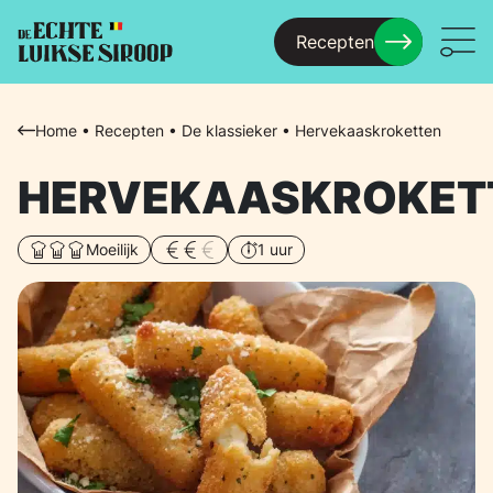
Recepten
Menu
Home
•
Recepten
•
De klassieker
•
Hervekaaskroketten
HERVEKAASKROKET
Moeilijk
1 uur