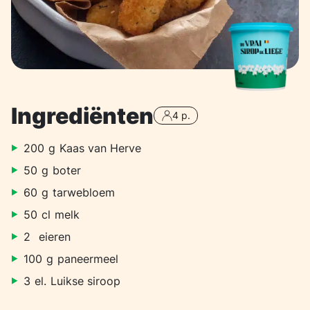
Ingrediënten
4 p.
200
g
Kaas van Herve
50
g
boter
60
g
tarwebloem
50
cl
melk
2
eieren
100
g
paneermeel
3
el.
Luikse siroop