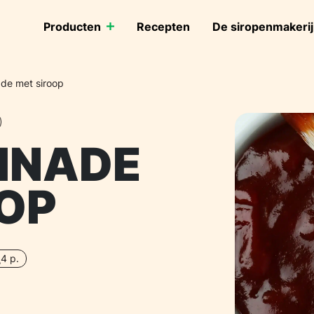
Producten
Recepten
De siropenmakerij
de met siroop
INADE
OP
4 p.