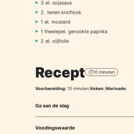
3
el.
sojasaus
2
tenen knoflook
1
el.
mosterd
1
theelepel.
gerookte paprika
2
el.
olijfolie
Recept
10 minuten
Voorbereiding:
10 minuten
|
Koken:
|
Marinade:
Ga aan de slag
Voedingswaarde