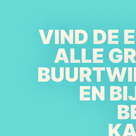
VIND DE 
ALLE G
BUURTWI
EN B
B