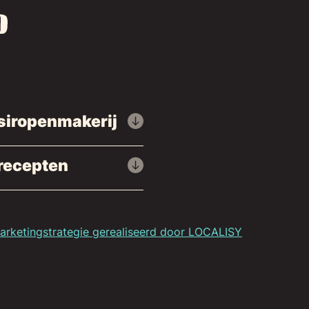
siropenmakerij
recepten
rketingstrategie gerealiseerd door LOCALISY