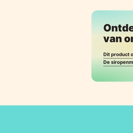
Ontde
van o
Dit product
De siropenm