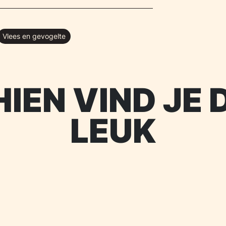
Vlees en gevogelte
IEN VIND JE 
LEUK