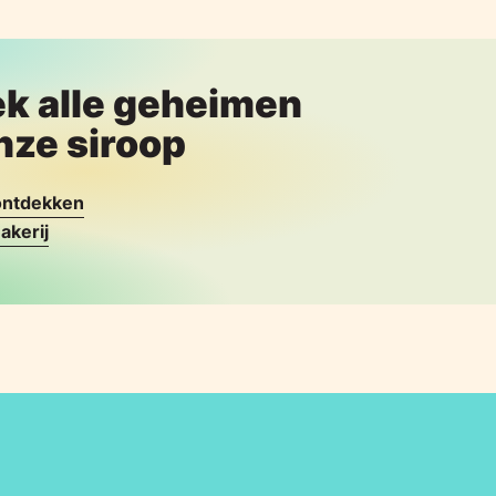
k alle geheimen
nze siroop
 ontdekken
akerij