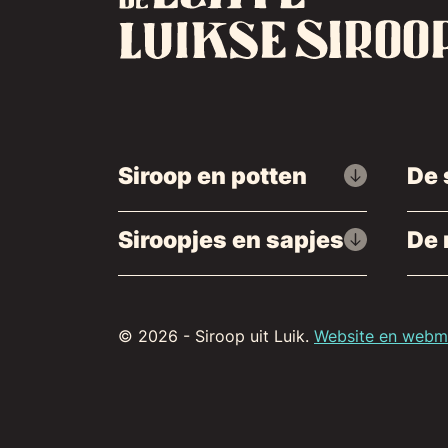
Siroop en potten
De 
Siroopjes en sapjes
De 
© 2026 - Siroop uit Luik.
Website en webma