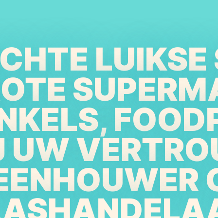
ECHTE LUIKSE 
ROTE SUPERM
NKELS, FOOD
IJ UW VERTR
EENHOUWER 