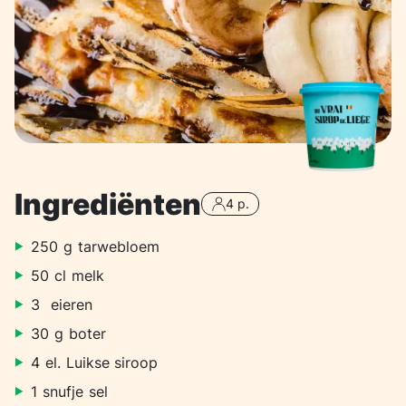
Ingrediënten
4 p.
250
g
tarwebloem
50
cl
melk
3
eieren
30
g
boter
4
el.
Luikse siroop
1
snufje
sel