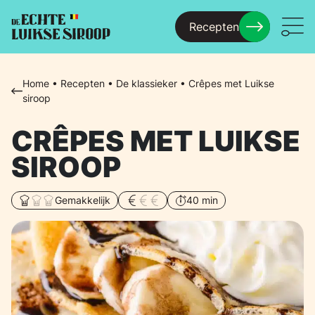
Recepten
Menu
Home
•
Recepten
•
De klassieker
•
Crêpes met Luikse
siroop
CRÊPES MET LUIKSE
SIROOP
Gemakkelijk
40 min