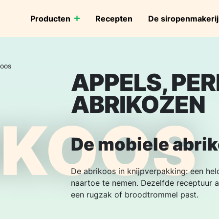
Producten
Recepten
De siropenmakerij
koos
APPELS, PER
ABRIKOZEN
IKOOS
De mobiele abri
De abrikoos in knijpverpakking: een he
naartoe te nemen. Dezelfde receptuur als 
een rugzak of broodtrommel past.