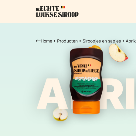
Home
•
Producten
•
Siroopjes en sapjes
•
Abri
ABR