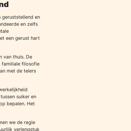
and
n geruststellend en
andeerde en zelfs
tale
et een gerust hart
n van thuis. De
amiliale filosofie
aan met de telers
werkelijkheid
 tussen suiker en
oop bepalen. Het
emen we de regie
urlijk verlengstuk