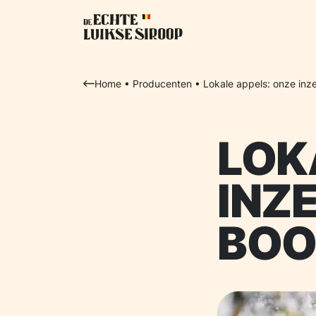
Home
•
Producenten
•
Lokale appels: onze inz
LOK
INZ
BOO