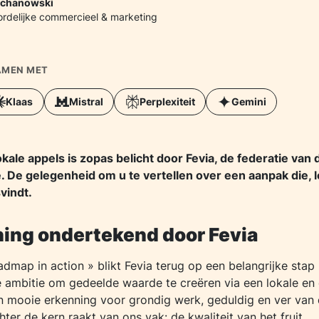
echanowski
rdelijke commercieel & marketing
SAMEN MET
Klaas
Mistral
Perplexiteit
Gemini
kale appels is zopas belicht door Fevia, de federatie van
 De gelegenheid om u te vertellen over een aanpak die, let
vindt.
ing ondertekend door Fevia
Roadmap in action » blikt Fevia terug op een belangrijke stap
e ambitie om gedeelde waarde te creëren via een lokale e
en mooie erkenning voor grondig werk, geduldig en ver van
hter de kern raakt van ons vak: de kwaliteit van het fruit.