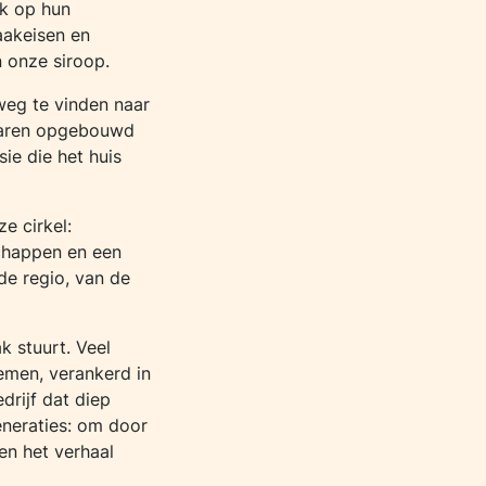
ok op hun
aakeisen en
n onze siroop.
weg te vinden naar
jaren opgebouwd
sie die het huis
e cirkel:
chappen en een
de regio, van de
k stuurt. Veel
emen, verankerd in
drijf dat diep
eneraties: om door
en het verhaal