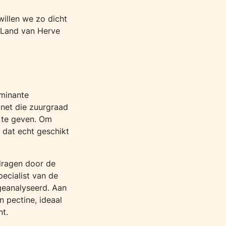
willen we zo dicht
t Land van Herve
ominante
 net die zuurgraad
 te geven. Om
n dat echt geschikt
dragen door de
ecialist van de
geanalyseerd. Aan
n pectine, ideaal
nt.