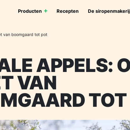
Producten
Recepten
De siropenmakerij
et van boomgaard tot pot
ALE APPELS: 
ET VAN
MGAARD TOT