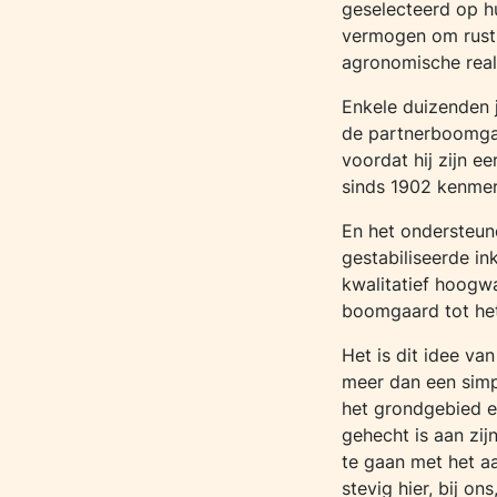
geselecteerd op h
vermogen om rusti
agronomische reali
Enkele duizenden 
de partnerboomga
voordat hij zijn ee
sinds 1902 kenmer
En het ondersteun
gestabiliseerde 
kwalitatief hoogwa
boomgaard tot het 
Het is dit idee va
meer dan een simp
het grondgebied e
gehecht is aan zi
te gaan met het a
stevig hier, bij on