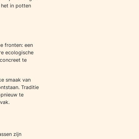
het in potten
e fronten: een
re ecologische
concreet te
eke smaak van
ontstaan. Traditie
 opnieuw te
vak.
assen zijn