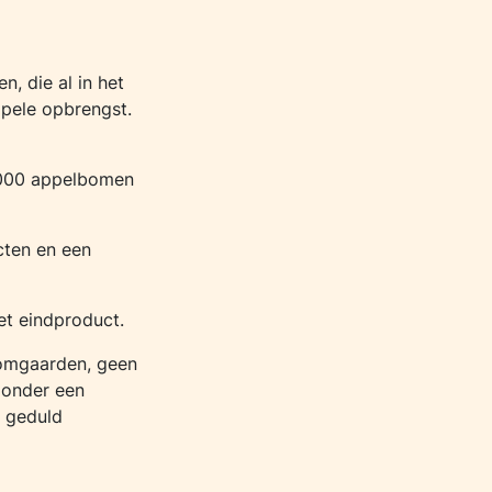
, die al in het
pele opbrengst.
.000 appelbomen
cten en een
et eindproduct.
oomgaarden, geen
zonder een
t geduld