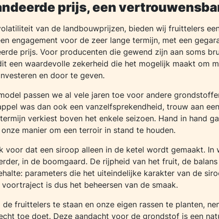
andeerde prijs, een vertrouwensb
olatiliteit van de landbouwprijzen, bieden wij fruittelers ee
en engagement voor de zeer lange termijn, met een gegar
eerde prijs. Voor producenten die gewend zijn aan soms bru
 dit een waardevolle zekerheid die het mogelijk maakt om m
 investeren en door te geven.
model passen we al vele jaren toe voor andere grondstoffe
ppel was dan ook een vanzelfsprekendheid, trouw aan een f
e termijn verkiest boven het enkele seizoen. Hand in hand g
k onze manier om een terroir in stand te houden.
k voor dat een siroop alleen in de ketel wordt gemaakt. In 
eerder, in de boomgaard. De rijpheid van het fruit, de balans
ehalte: parameters die het uiteindelijke karakter van de sir
 voortraject is dus het beheersen van de smaak.
j de fruittelers te staan en onze eigen rassen te planten, n
echt toe doet. Deze aandacht voor de grondstof is een natu