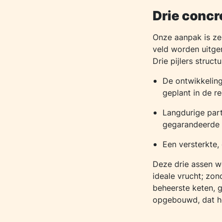
Drie concre
Onze aanpak is ze
veld worden uitge
Drie pijlers struc
De ontwikkelin
geplant in de re
Langdurige part
gegarandeerde p
Een versterkte,
Deze drie assen 
ideale vrucht; zo
beheerste keten, g
opgebouwd, dat he