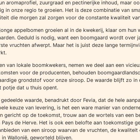
un aromaprofiel, zuurgraad en pectinerijke inhoud, maar o
g in onze regio te groeien. Het is deze combinatie van sm
teit die morgen zal zorgen voor de constante kwaliteit va
jonge appelbomen groeien al in de kwekerij, klaar om hun 
arden. Geduld is nodig, want een boomgaard wordt over 
rste vruchten afwerpt. Maar het is juist deze lange termijnvi
kt.
en van lokale boomkwekers, nemen we deel aan een vicieuz
inkomsten voor de producenten, behouden boomgaardlands
ardige grondstof voor onze siroop. De waarde blijft zo in 
potje dat u thuis opent.
n gedeelde waarde, benadrukt door Fevia, dat de hele aanpa
ele keuze van levering, is het een ware manier van ondern
n gericht op de toekomst, trouw aan de wortels van een be
jn Pays de Herve. Het is ook een belofte aan toekomstige g
anbieden van een siroop waarvan de vruchten, de kwaliteit 
s, in Wallonië, geworteld blijven.