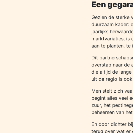
Een gegar
Gezien de sterke v
duurzaam kader: e
jaarlijks herwaard
marktvariaties, is
aan te planten, te
Dit partnerschaps
overstap naar de a
die altijd de lang
uit de regio is oo
Men stelt zich vaa
begint alles veel 
zuur, het pectineg
beheersen van het
En door dichter bi
terug over wat er 