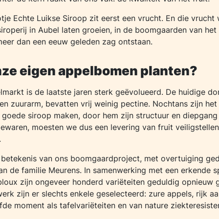
tje Echte Luikse Siroop zit eerst een vrucht. En die vrucht 
siroperij in Aubel laten groeien, in de boomgaarden van he
 meer dan een eeuw geleden zag ontstaan.
ze eigen appelbomen planten?
markt is de laatste jaren sterk geëvolueerd. De huidige d
 en zuurarm, bevatten vrij weinig pectine. Nochtans zijn het
n goede siroop maken, door hem zijn structuur en diepgang
bewaren, moesten we dus een levering van fruit veiligstelle
.
ge betekenis van ons boomgaardproject, met overtuiging ge
van de familie Meurens. In samenwerking met een erkende sp
bloux zijn ongeveer honderd variëteiten geduldig opnieuw 
erk zijn er slechts enkele geselecteerd: zure appels, rijk aa
de moment als tafelvariëteiten en van nature ziekteresiste