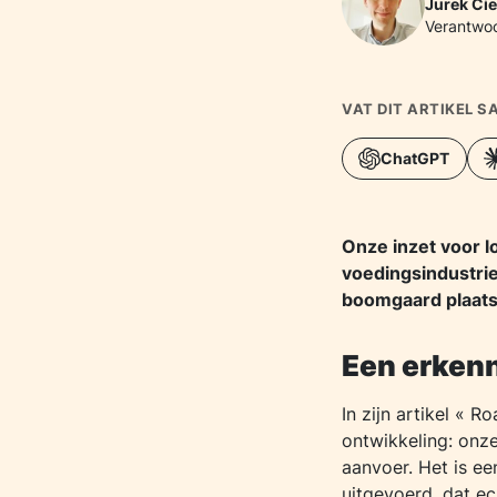
Jurek Ci
Verantwoo
VAT DIT ARTIKEL 
ChatGPT
Onze inzet voor lo
voedingsindustrie.
boomgaard plaats
Een erkenn
In zijn artikel « 
ontwikkeling: onz
aanvoer. Het is e
uitgevoerd, dat ec