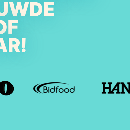
OUWDE
OF