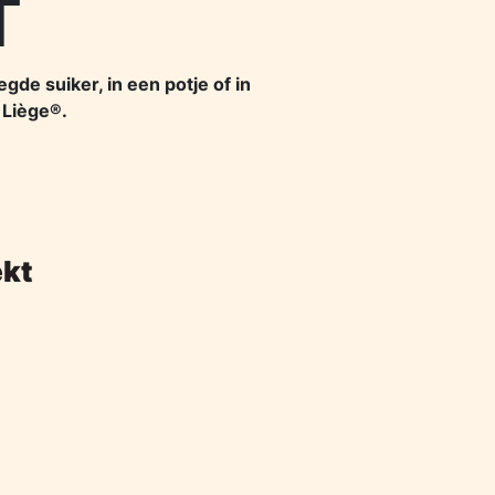
T
de suiker, in een potje of in
 Liège®.
ekt