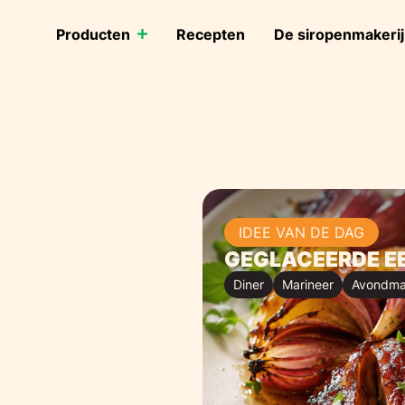
Producten
Recepten
De siropenmakerij
IDEE VAN DE DAG
GEGLACEERDE EE
Diner
Marineer
Avondma