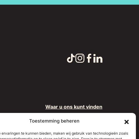
Waar u ons kunt vinden
Persartikelen
Toestemming beheren
Neem contact op
 ervaringen te kunnen bieden, maken wij gebruik van technologieën zoals
pparaatinformatie op te slaan en/of in te zien. Door in te stemmen met