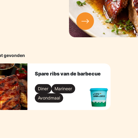
pt gevonden
Spare ribs van de barbecue
Diner
Marineer
Avondmaal