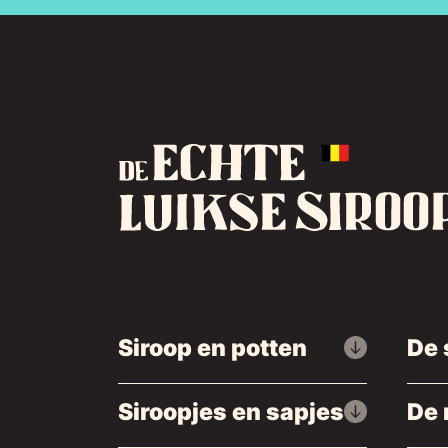
Siroop en potten
De 
Siroopjes en sapjes
De 