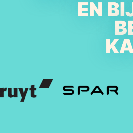
EN B
B