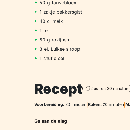
50
g
tarwebloem
1
zakje
bakkersgist
40
cl
melk
1
ei
80
g
rozijnen
3
el.
Luikse siroop
1
snufje
sel
Recept
2 uur en 30 minuten
Voorbereiding:
20 minuten
|
Koken:
20 minuten
|
Ma
Ga aan de slag