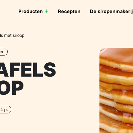
Producten
Recepten
De siropenmakerij
ls met siroop
ten
AFELS
OP
4 p.