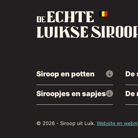
Siroop en potten
De 
Siroopjes en sapjes
De 
© 2026 - Siroop uit Luik.
Website en webma