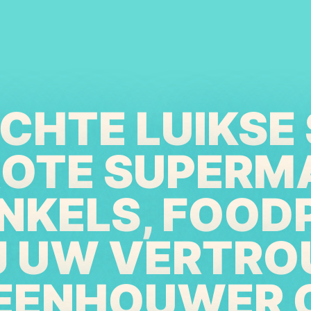
ECHTE LUIKSE 
ROTE SUPERM
NKELS, FOOD
IJ UW VERTR
EENHOUWER 