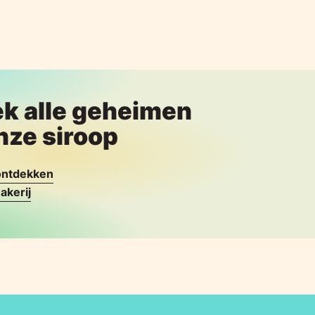
k alle geheimen
nze siroop
 ontdekken
akerij