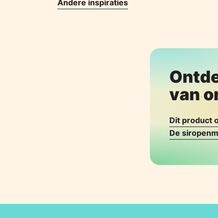
Andere inspiraties
Ontde
van o
Dit product
De siropenm