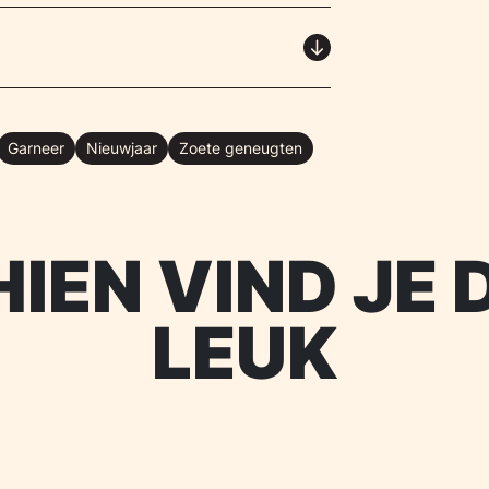
Garneer
Nieuwjaar
Zoete geneugten
IEN VIND JE 
LEUK