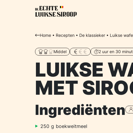
Home
•
Recepten
•
De klassieker
•
Luikse wafe
Middel
2 uur en 30 minu
LUIKSE W
MET SIRO
Ingrediënten
250
g
boekweitmeel