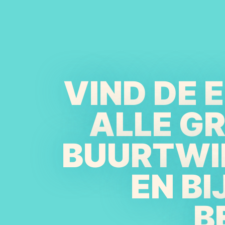
VIND DE 
ALLE G
BUURTWI
EN B
B