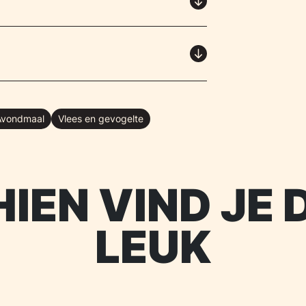
Avondmaal
Vlees en gevogelte
IEN VIND JE 
LEUK