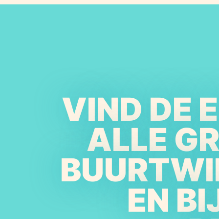
VIND DE 
ALLE G
BUURTWI
EN B