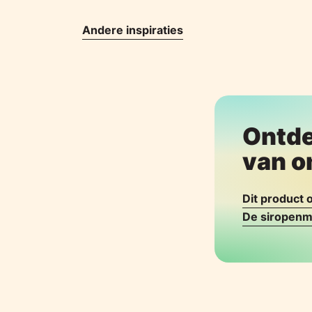
Andere inspiraties
Ontde
van o
Dit product
De siropenm