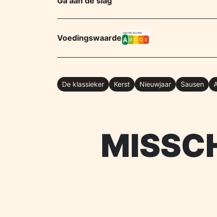
Ga aan de slag
Voedingswaarde
De klassieker
Kerst
Nieuwjaar
Sausen
MISSCH