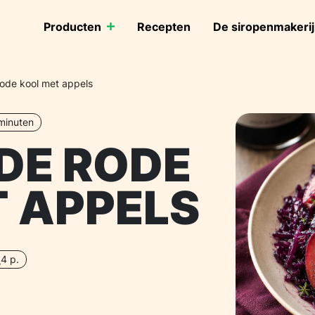
Producten
Recepten
De siropenmakerij
ode kool met appels
 minuten
DE RODE
 APPELS
4 p.