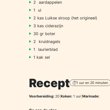
2
aardappelen
1
ui
2
kas
Luikse siroop (het origineel)
3
kas
ciderazijn
30
gr
boter
2
kruidnagels
1
laurierblad
1
kak
sel
Recept
1 uur en 20 minuten
Voorbereiding:
20
|
Koken:
1 uur
|
Marinade: