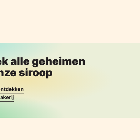
k alle geheimen
nze siroop
 ontdekken
akerij