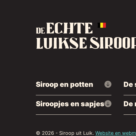
Siroop en potten
De 
Siroopjes en sapjes
De 
© 2026 - Siroop uit Luik.
Website en webma