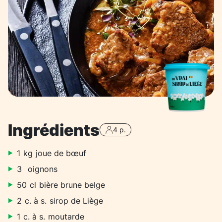
Ingrédients
4 p.
1
kg
joue de bœuf
3
oignons
50
cl
bière brune belge
2
c. à s.
sirop de Liège
1
c. à s.
moutarde