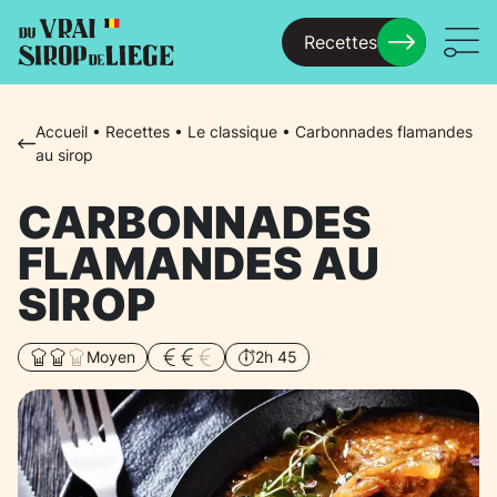
Recettes
Menu
Accueil
•
Recettes
•
Le classique
•
Carbonnades flamandes
au sirop
CARBONNADES
FLAMANDES AU
SIROP
Moyen
2h 45