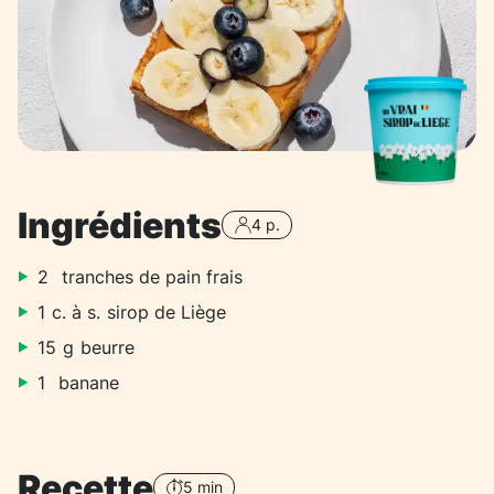
Ingrédients
4 p.
2
tranches de pain frais
1
c. à s.
sirop de Liège
15
g
beurre
1
banane
Recette
5 min