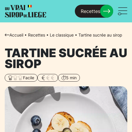
Recettes
Menu
Accueil
•
Recettes
•
Le classique
•
Tartine sucrée au sirop
TARTINE SUCRÉE AU
SIROP
Facile
5 min