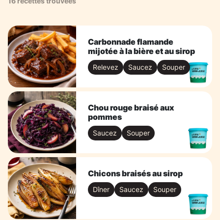
16 recettes trouvées
Carbonnade flamande
mijotée à la bière et au sirop
Relevez
Saucez
Souper
Chou rouge braisé aux
pommes
Saucez
Souper
Chicons braisés au sirop
Dîner
Saucez
Souper