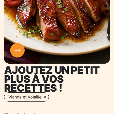
AJOUTEZ UN PETIT
PLUS À VOS
RECETTES !
Filtres actifs
Viande et volaille