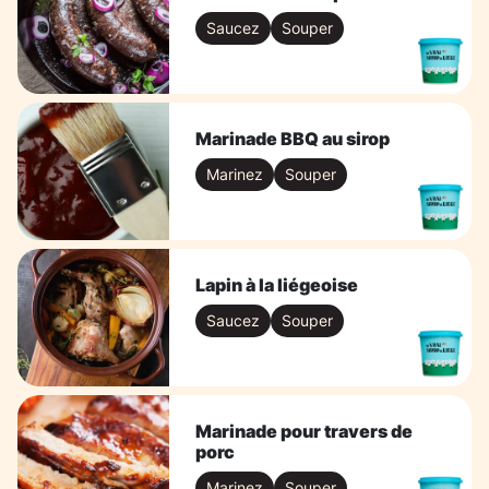
Saucez
Souper
Marinade BBQ au sirop
Marinez
Souper
Lapin à la liégeoise
Saucez
Souper
Marinade pour travers de
porc
Marinez
Souper