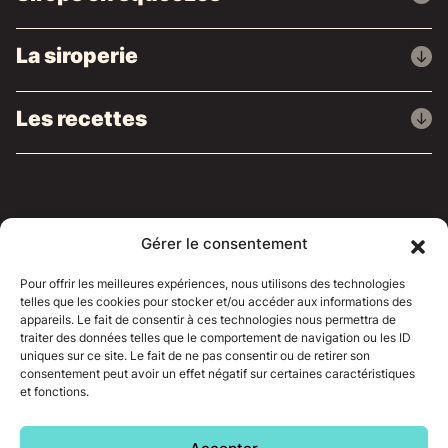
La siroperie
Les recettes
Gérer le consentement
Où nous trouver
Articles de presse
Pour offrir les meilleures expériences, nous utilisons des technologies
telles que les cookies pour stocker et/ou accéder aux informations des
appareils. Le fait de consentir à ces technologies nous permettra de
Nous contacter
traiter des données telles que le comportement de navigation ou les ID
uniques sur ce site. Le fait de ne pas consentir ou de retirer son
consentement peut avoir un effet négatif sur certaines caractéristiques
et fonctions.
© 2026 - Sirop de Liège.
Site et stratégie
webmarketing réalisés par LOCALISY