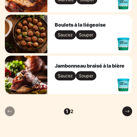
Boulets à la liégeoise
Saucez
Souper
Jambonneau braisé à la bière
Saucez
Souper
2
1